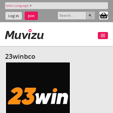
Select Language
▼
Log in
Join
23winbco