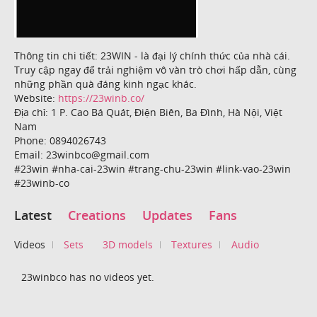
Thông tin chi tiết: 23WIN - là đại lý chính thức của nhà cái.
Truy cập ngay để trải nghiệm vô vàn trò chơi hấp dẫn, cùng
những phần quà đáng kinh ngạc khác.
Website:
https://23winb.co/
Địa chỉ: 1 P. Cao Bá Quát, Điện Biên, Ba Đình, Hà Nội, Việt
Nam
Phone: 0894026743
Email: 23winbco@gmail.com
#23win #nha-cai-23win #trang-chu-23win #link-vao-23win
#23winb-co
Latest
Creations
Updates
Fans
Videos
Sets
3D models
Textures
Audio
23winbco has no videos yet.