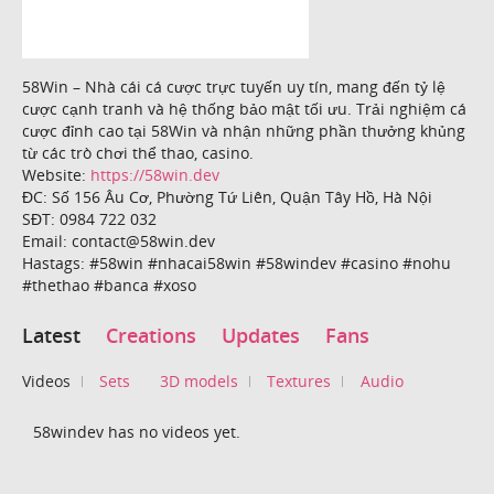
58Win – Nhà cái cá cược trực tuyến uy tín, mang đến tỷ lệ
cược cạnh tranh và hệ thống bảo mật tối ưu. Trải nghiệm cá
cược đỉnh cao tại 58Win và nhận những phần thưởng khủng
từ các trò chơi thể thao, casino.
Website:
https://58win.dev
ĐC: Số 156 Âu Cơ, Phường Tứ Liên, Quận Tây Hồ, Hà Nội
SĐT: 0984 722 032
Email: contact@58win.dev
Hastags: #58win #nhacai58win #58windev #casino #nohu
#thethao #banca #xoso
Latest
Creations
Updates
Fans
Videos
Sets
3D models
Textures
Audio
58windev has no videos yet.