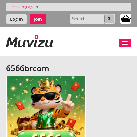
Select Language
▼
Log in
Join
6566brcom