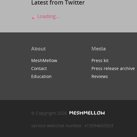
Latest from Twitter
Loading...
About
Media
MeshMellow
Press kit
Contact
Press release archive
Education
Reviews
© Copyright 2026
service webchat number: x13594653503