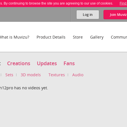
es. By continuing to browse the site you are agreeing to our use of cookies.
Find
Log in
Join
Muviz
What is Muvizu?
Product Details
Store
Gallery
Commun
t
Creations
Updates
Fans
Sets
3D models
Textures
Audio
n12pro has no videos yet.