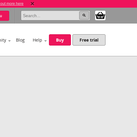
 out more here
u
ity
Blog
Help
Buy
Free trial