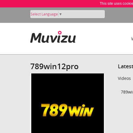
This site uses cooki
Select Language
▼
789win12pro
Lates
Videos
789wi