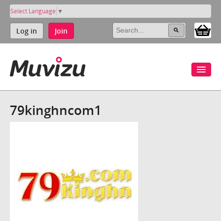
Select Language
▼
Log in
Join
79kinghncom1