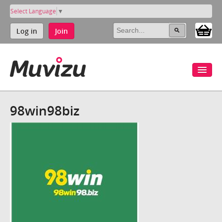
Select Language
▼
Log in
Join
98win98biz