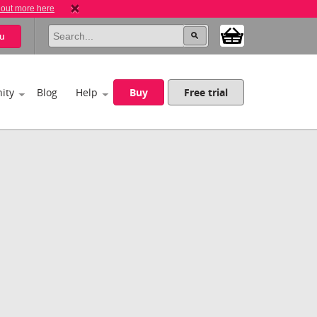
 out more here
u
ity
Blog
Help
Buy
Free trial