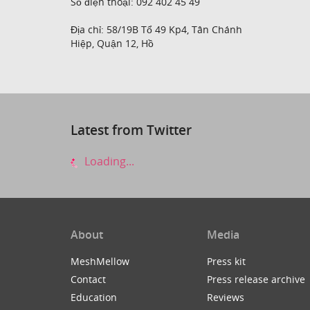
Số điện thoại: 092 402 45 49
Địa chỉ: 58/19B Tổ 49 Kp4, Tân Chánh
Hiệp, Quận 12, Hồ
Latest from Twitter
Loading...
About
Media
MeshMellow
Press kit
Contact
Press release archive
Education
Reviews