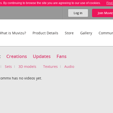
es. By continuing to browse the site you are agreeing to our use of cookies.
Find
Log in
Join
Muviz
What is Muvizu?
Product Details
Store
Gallery
Commun
t
Creations
Updates
Fans
Sets
3D models
Textures
Audio
ommx has no videos yet.