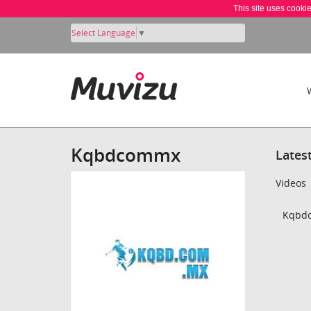
This site uses cooki
Select Language
▼
Kqbdcommx
Lates
Videos
Kqbdc