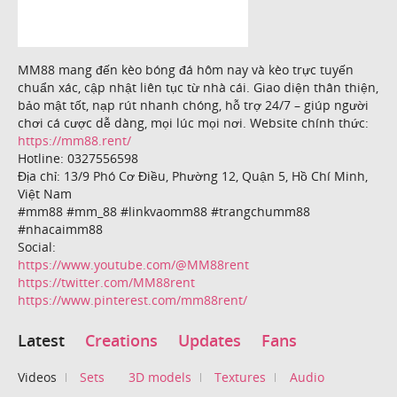
MM88 mang đến kèo bóng đá hôm nay và kèo trực tuyến
chuẩn xác, cập nhật liên tục từ nhà cái. Giao diện thân thiện,
bảo mật tốt, nạp rút nhanh chóng, hỗ trợ 24/7 – giúp người
chơi cá cược dễ dàng, mọi lúc mọi nơi. Website chính thức:
https://mm88.rent/
Hotline: 0327556598
Địa chỉ: 13/9 Phó Cơ Điều, Phường 12, Quận 5, Hồ Chí Minh,
Việt Nam
#mm88 #mm_88 #linkvaomm88 #trangchumm88
#nhacaimm88
Social:
https://www.youtube.com/@MM88rent
https://twitter.com/MM88rent
https://www.pinterest.com/mm88rent/
Latest
Creations
Updates
Fans
Videos
Sets
3D models
Textures
Audio