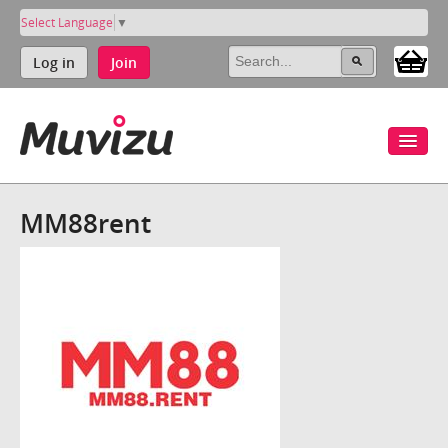
Select Language
▼
Log in
Join
MM88rent