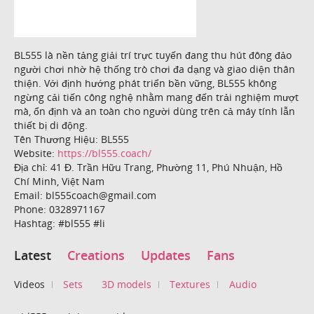
BL555 là nền tảng giải trí trực tuyến đang thu hút đông đảo
người chơi nhờ hệ thống trò chơi đa dạng và giao diện thân
thiện. Với định hướng phát triển bền vững, BL555 không
ngừng cải tiến công nghệ nhằm mang đến trải nghiệm mượt
mà, ổn định và an toàn cho người dùng trên cả máy tính lẫn
thiết bị di động.
Tên Thương Hiệu: BL555
Website:
https://bl555.coach/
Địa chỉ: 41 Đ. Trần Hữu Trang, Phường 11, Phú Nhuận, Hồ
Chí Minh, Việt Nam
Email: bl555coach@gmail.com
Phone: 0328971167
Hashtag: #bl555 #li
Latest
Creations
Updates
Fans
Videos
Sets
3D models
Textures
Audio