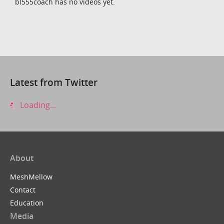
bl555coach has no videos yet.
Latest from Twitter
Loading...
About
MeshMellow
Contact
Education
Media