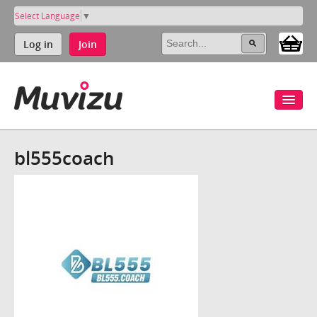
Select Language
▼
Log in
Join
bl555coach