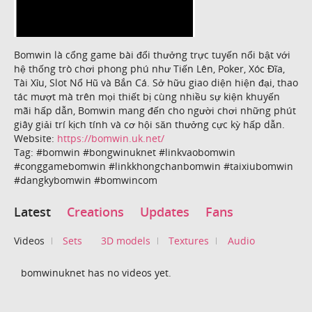
Bomwin là cổng game bài đổi thưởng trực tuyến nổi bật với
hệ thống trò chơi phong phú như Tiến Lên, Poker, Xóc Đĩa,
Tài Xỉu, Slot Nổ Hũ và Bắn Cá. Sở hữu giao diện hiện đại, thao
tác mượt mà trên mọi thiết bị cùng nhiều sự kiện khuyến
mãi hấp dẫn, Bomwin mang đến cho người chơi những phút
giây giải trí kịch tính và cơ hội săn thưởng cực kỳ hấp dẫn.
Website:
https://bomwin.uk.net/
Tag: #bomwin #bongwinuknet #linkvaobomwin
#conggamebomwin #linkkhongchanbomwin #taixiubomwin
#dangkybomwin #bomwincom
Latest
Creations
Updates
Fans
Videos
Sets
3D models
Textures
Audio
bomwinuknet has no videos yet.