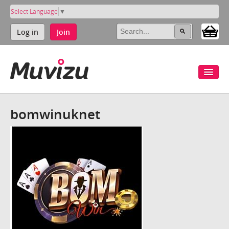
Select Language
▼
Log in
Join
bomwinuknet