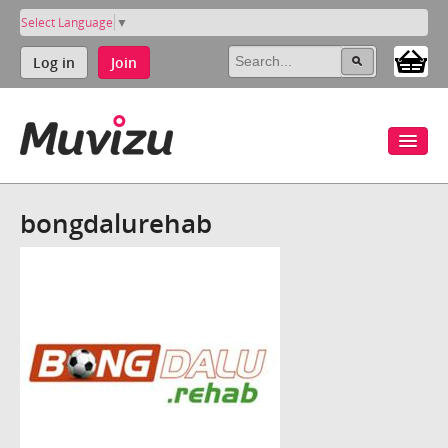
Select Language
▼
Log in
Join
bongdalurehab