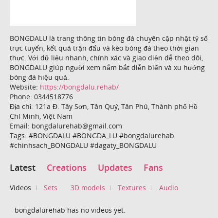
BONGDALU là trang thông tin bóng đá chuyên cập nhật tỷ số
trực tuyến, kết quả trận đấu và kèo bóng đá theo thời gian
thực. Với dữ liệu nhanh, chính xác và giao diện dễ theo dõi,
BONGDALU giúp người xem nắm bắt diễn biến và xu hướng
bóng đá hiệu quả.
Website:
https://bongdalu.rehab/
Phone: 0344518776
Địa chỉ: 121a Đ. Tây Sơn, Tân Quý, Tân Phú, Thành phố Hồ
Chí Minh, Việt Nam
Email: bongdalurehab@gmail.com
Tags: #BONGDALU #BONGDA_LU #bongdalurehab
#chinhsach_BONGDALU #dagaty_BONGDALU
Latest
Creations
Updates
Fans
Videos
Sets
3D models
Textures
Audio
bongdalurehab has no videos yet.