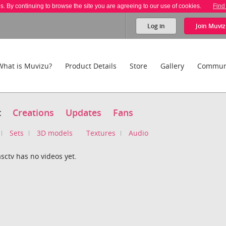
es. By continuing to browse the site you are agreeing to our use of cookies.
Find
Log in
Join
Muviz
What is Muvizu?
Product Details
Store
Gallery
Commun
t
Creations
Updates
Fans
Sets
3D models
Textures
Audio
sctv has no videos yet.