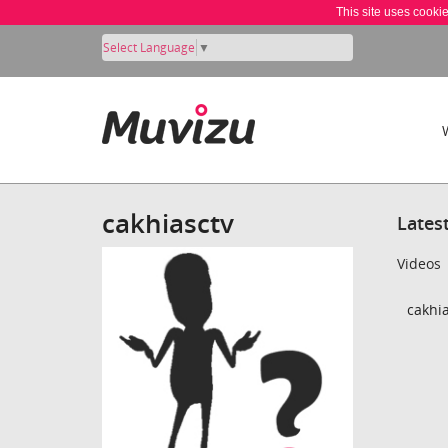
This site uses cooki
Select Language
▼
cakhiasctv
Lates
Videos
cakhia