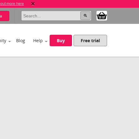
 out more here
u
ity
Blog
Help
Buy
Free trial