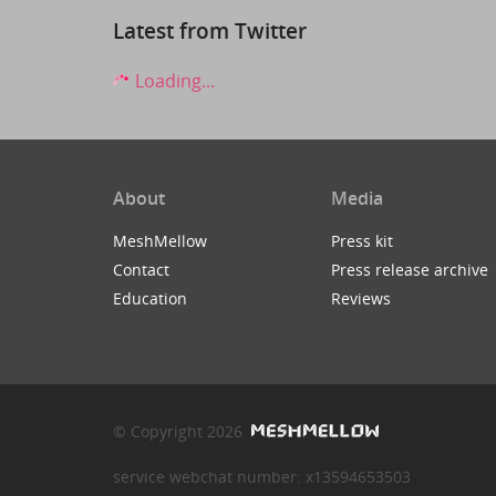
Latest from Twitter
Loading...
About
Media
MeshMellow
Press kit
Contact
Press release archive
Education
Reviews
© Copyright 2026
service webchat number: x13594653503