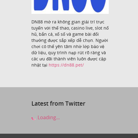
DN88 mở ra không gian giải trí trực
tuyến với thể thao, casino live, slot nổ
hũ, bắn cá, xổ số và game bài đổi
thưởng được sắp xếp dễ chọn. Người
chơi có thể yên tâm nhờ lớp bảo vệ
dữ liệu, quy trình nạp rút rõ ràng và
các ưu đãi thành viên luôn được cập
nhật tại
https://dn88.pet/
Latest from Twitter
Loading...