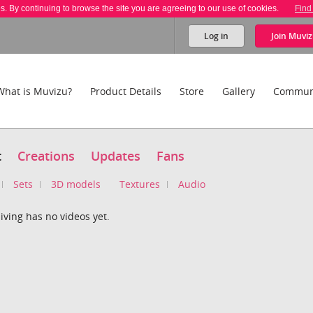
es. By continuing to browse the site you are agreeing to our use of cookies.
Find
Log in
Join
Muviz
What is Muvizu?
Product Details
Store
Gallery
Commun
t
Creations
Updates
Fans
Sets
3D models
Textures
Audio
iving has no videos yet.