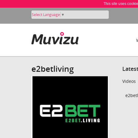
This site uses cooki
Select Language
▼
e2betliving
Lates
Videos
e2betl