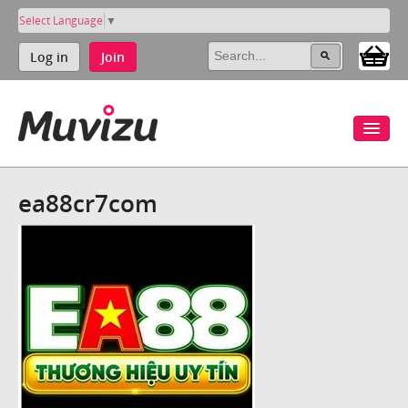
Select Language
▼
Log in
Join
ea88cr7com