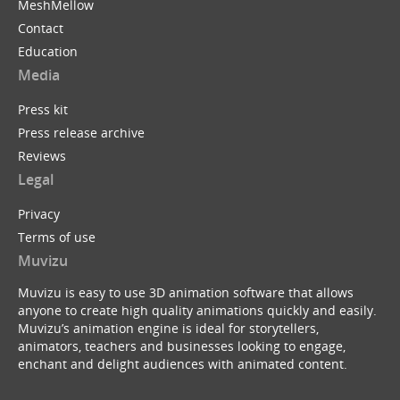
MeshMellow
Contact
Education
Media
Press kit
Press release archive
Reviews
Legal
Privacy
Terms of use
Muvizu
Muvizu is easy to use 3D animation software that allows
anyone to create high quality animations quickly and easily.
Muvizu’s animation engine is ideal for storytellers,
animators, teachers and businesses looking to engage,
enchant and delight audiences with animated content.