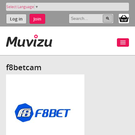
Select Language
▼
Log in
Join
f8betcam