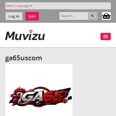
Select Language
▼
Log in
Join
ga65uscom