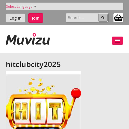
Select Language
▼
Log in
Join
hitclubcity2025