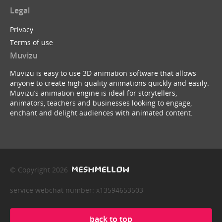
Legal
Privacy
Terms of use
Muvizu
Muvizu is easy to use 3D animation software that allows
anyone to create high quality animations quickly and easily.
Muvizu’s animation engine is ideal for storytellers,
animators, teachers and businesses looking to engage,
enchant and delight audiences with animated content.
© Copyright 2026
service webchat number: x13594653503
back to top