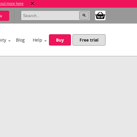
 out more here
u
ity
Blog
Help
Buy
Free trial