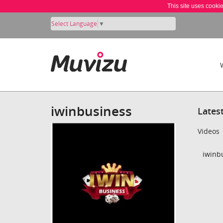
This site uses cooki
Select Language
▼
iwinbusiness
Lates
Videos
iwinbu