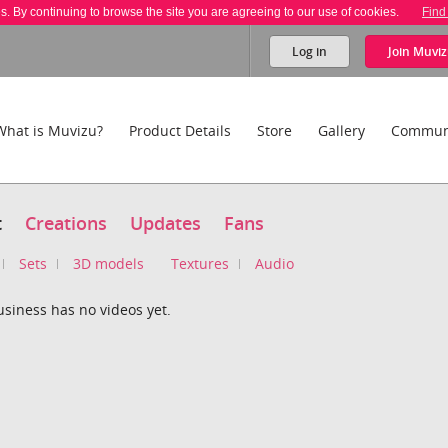
es. By continuing to browse the site you are agreeing to our use of cookies.
Find
Log in
Join
Muviz
What is Muvizu?
Product Details
Store
Gallery
Commun
t
Creations
Updates
Fans
Sets
3D models
Textures
Audio
siness has no videos yet.