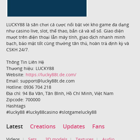
LUCKY88 là sân chơi cá cược nổi bật với kho game đa dạng
như casino live, slot, thể thao, bắn cá và xổ số. Giao diện
mượt trên điện thoại lẫn máy tính, giao dịch nhanh minh
bạch, bảo mật tốt cùng thưởng tân thủ, hoàn trả định kỳ và
CSKH 24/7.
Thông Tin Liên Hệ
Thương hiệu: LUCKY88
Website:
https://lucky88t.de.com/
Email: support@lucky88t.de.com
Hotline: 0936 704 218
Địa chỉ: 94 Ba Vân, Tân Bình, Hồ Chí Minh, Việt Nam
Zipcode: 700000
Hashtags
#lucky88 #lucky88casino #slotgamelucky88
Latest
Creations
Updates
Fans
Videos
Sets
3D models
Textures
Audio