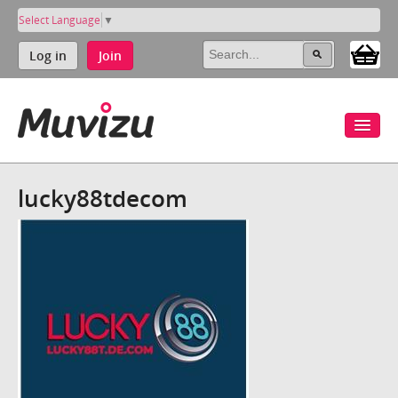
Select Language
▼
Log in
Join
lucky88tdecom