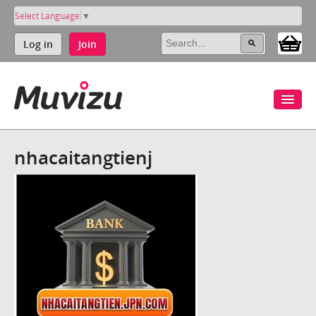
Select Language
▼
Log in
Join
nhacaitangtienj