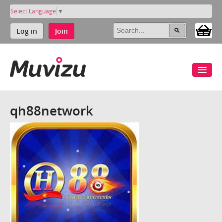
Select Language
▼
Log in
Join
qh88network