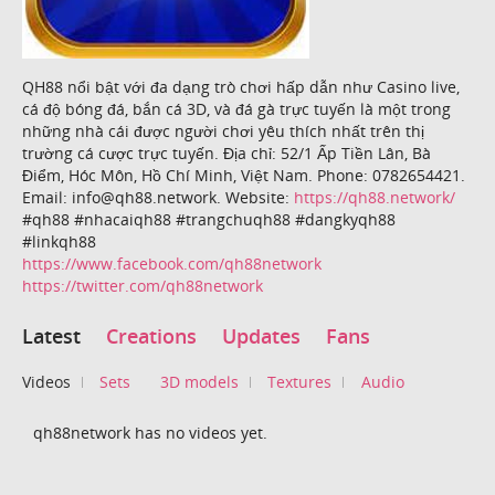
QH88 nổi bật với đa dạng trò chơi hấp dẫn như Casino live,
cá độ bóng đá, bắn cá 3D, và đá gà trực tuyến là một trong
những nhà cái được người chơi yêu thích nhất trên thị
trường cá cược trực tuyến. Địa chỉ: 52/1 Ấp Tiền Lân, Bà
Điểm, Hóc Môn, Hồ Chí Minh, Việt Nam. Phone: 0782654421.
Email: info@qh88.network. Website:
https://qh88.network/
#qh88 #nhacaiqh88 #trangchuqh88 #dangkyqh88
#linkqh88
https://www.facebook.com/qh88network
https://twitter.com/qh88network
Latest
Creations
Updates
Fans
Videos
Sets
3D models
Textures
Audio
qh88network has no videos yet.