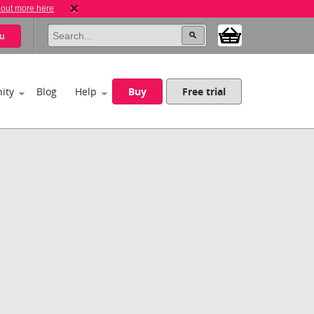
 out more here
u
ity
Blog
Help
Buy
Free trial