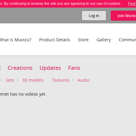
es. By continuing to browse the site you are agreeing to our use of cookies.
Find
Log in
Join
Muviz
What is Muvizu?
Product Details
Store
Gallery
Commun
t
Creations
Updates
Fans
Sets
3D models
Textures
Audio
mnet has no videos yet.