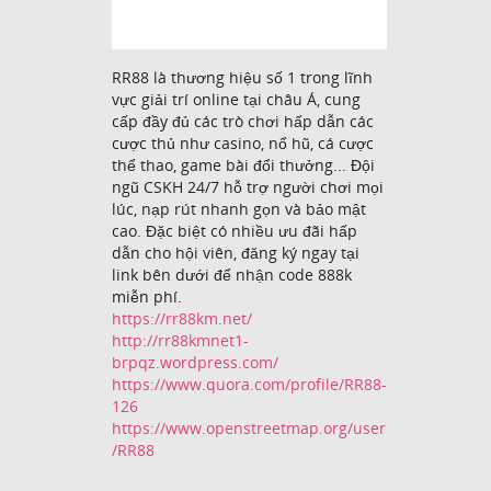
RR88 là thương hiệu số 1 trong lĩnh
vực giải trí online tại châu Á, cung
cấp đầy đủ các trò chơi hấp dẫn các
cược thủ như casino, nổ hũ, cá cược
thể thao, game bài đổi thưởng... Đội
ngũ CSKH 24/7 hỗ trợ người chơi mọi
lúc, nạp rút nhanh gọn và bảo mật
cao. Đặc biệt có nhiều ưu đãi hấp
dẫn cho hội viên, đăng ký ngay tại
link bên dưới để nhận code 888k
miễn phí.
https://rr88km.net/
http://rr88kmnet1-
brpqz.wordpress.com/
https://www.quora.com/profile/RR88-
126
https://www.openstreetmap.org/user
/RR88