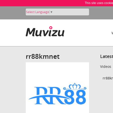
This site uses cooki
Select Language
▼
rr88kmnet
Lates
Videos
rr88k