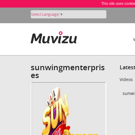
This site uses cooki
Select Language
▼
sunwingmenterpris
Lates
es
Videos
sunwi