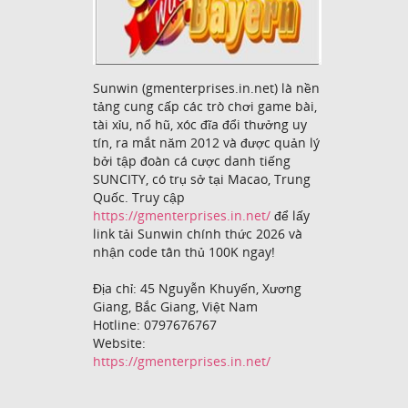
Sunwin (gmenterprises.in.net) là nền
tảng cung cấp các trò chơi game bài,
tài xỉu, nổ hũ, xóc đĩa đổi thưởng uy
tín, ra mắt năm 2012 và được quản lý
bởi tập đoàn cá cược danh tiếng
SUNCITY, có trụ sở tại Macao, Trung
Quốc. Truy cập
https://gmenterprises.in.net/
để lấy
link tải Sunwin chính thức 2026 và
nhận code tân thủ 100K ngay!
Địa chỉ: 45 Nguyễn Khuyến, Xương
Giang, Bắc Giang, Việt Nam
Hotline: 0797676767
Website:
https://gmenterprises.in.net/