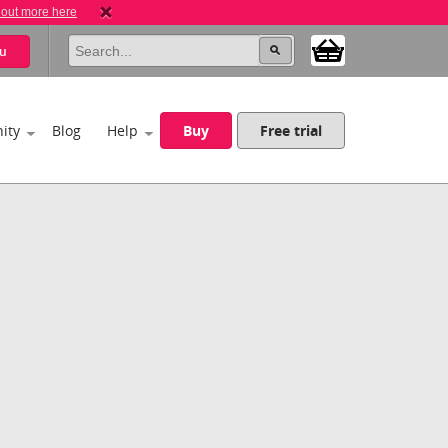
 out more here
u
ity
Blog
Help
Buy
Free trial