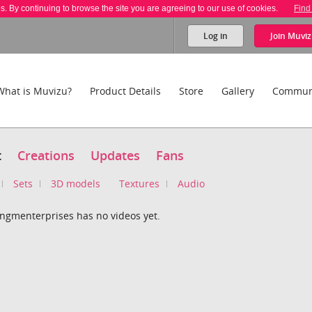
es. By continuing to browse the site you are agreeing to our use of cookies.
Find
Log in
Join
Muviz
What is Muvizu?
Product Details
Store
Gallery
Commun
t
Creations
Updates
Fans
Sets
3D models
Textures
Audio
ngmenterprises has no videos yet.