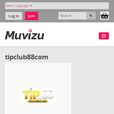
Select Language
▼
Log in
Join
tipclub88com