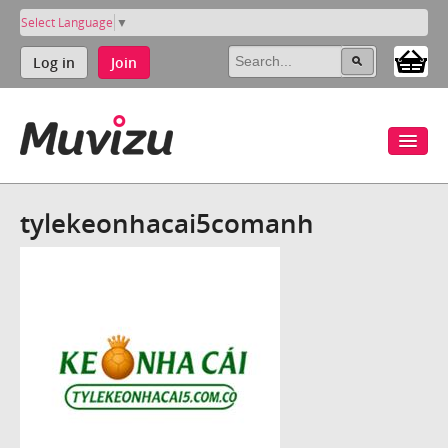
Select Language
▼
Log in
Join
tylekeonhacai5comanh