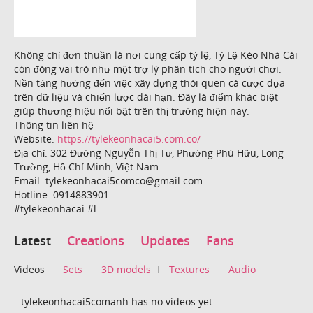
Không chỉ đơn thuần là nơi cung cấp tỷ lệ, Tỷ Lệ Kèo Nhà Cái
còn đóng vai trò như một trợ lý phân tích cho người chơi.
Nền tảng hướng đến việc xây dựng thói quen cá cược dựa
trên dữ liệu và chiến lược dài hạn. Đây là điểm khác biệt
giúp thương hiệu nổi bật trên thị trường hiện nay.
Thông tin liên hệ
Website:
https://tylekeonhacai5.com.co/
Địa chỉ: 302 Đường Nguyễn Thị Tư, Phường Phú Hữu, Long
Trường, Hồ Chí Minh, Việt Nam
Email: tylekeonhacai5comco@gmail.com
Hotline: 0914883901
#tylekeonhacai #l
Latest
Creations
Updates
Fans
Videos
Sets
3D models
Textures
Audio
tylekeonhacai5comanh has no videos yet.