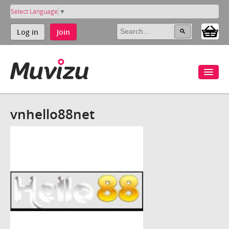
Select Language
▼
Log in
Join
vnhello88net