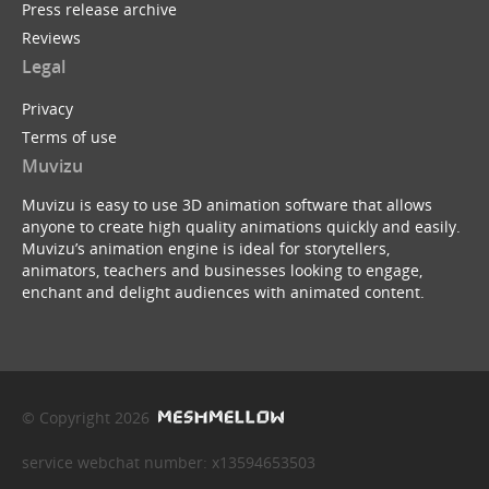
Press release archive
Reviews
Legal
Privacy
Terms of use
Muvizu
Muvizu is easy to use 3D animation software that allows
anyone to create high quality animations quickly and easily.
Muvizu’s animation engine is ideal for storytellers,
animators, teachers and businesses looking to engage,
enchant and delight audiences with animated content.
© Copyright 2026
service webchat number: x13594653503