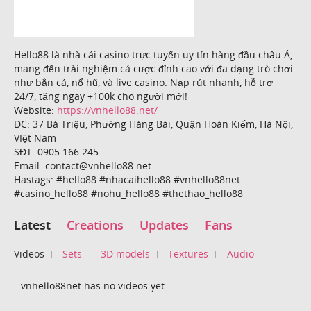
Hello88 là nhà cái casino trực tuyến uy tín hàng đầu châu Á,
mang đến trải nghiệm cá cược đỉnh cao với đa dạng trò chơi
như bắn cá, nổ hũ, và live casino. Nạp rút nhanh, hỗ trợ
24/7, tặng ngay +100k cho người mới!
Website:
https://vnhello88.net/
ĐC: 37 Bà Triệu, Phường Hàng Bài, Quận Hoàn Kiếm, Hà Nội,
VIệt Nam
SĐT: 0905 166 245
Email: contact@vnhello88.net
Hastags: #hello88 #nhacaihello88 #vnhello88net
#casino_hello88 #nohu_hello88 #thethao_hello88
Latest
Creations
Updates
Fans
Videos
Sets
3D models
Textures
Audio
vnhello88net has no videos yet.