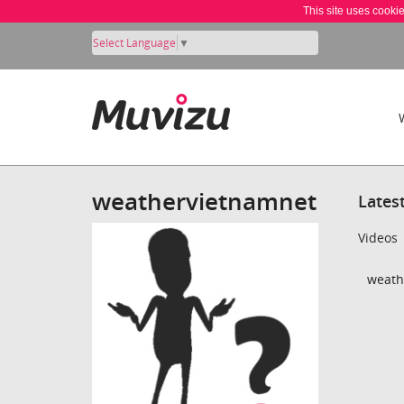
This site uses cooki
Select Language
▼
weathervietnamnet
Lates
Videos
weath