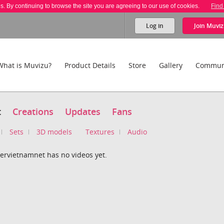
es. By continuing to browse the site you are agreeing to our use of cookies.
Find
Log in
Join
Muviz
What is Muvizu?
Product Details
Store
Gallery
Commun
t
Creations
Updates
Fans
Sets
3D models
Textures
Audio
ervietnamnet has no videos yet.