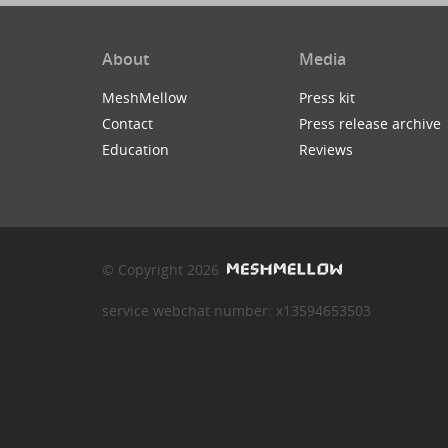
About
Media
MeshMellow
Press kit
Contact
Press release archive
Education
Reviews
© Copyright 2026
service webchat number: x13594653503