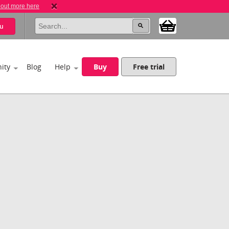
 out more here
u
ity
Blog
Help
Buy
Free trial