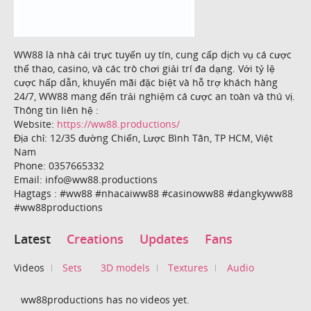
WW88 là nhà cái trực tuyến uy tín, cung cấp dịch vụ cá cược
thể thao, casino, và các trò chơi giải trí đa dạng. Với tỷ lệ
cược hấp dẫn, khuyến mãi đặc biệt và hỗ trợ khách hàng
24/7, WW88 mang đến trải nghiệm cá cược an toàn và thú vị.
Thông tin liên hệ :
Website:
https://ww88.productions/
Địa chỉ: 12/35 đường Chiến, Lược Bình Tân, TP HCM, Việt
Nam
Phone: 0357665332
Email: info@ww88.productions
Hagtags : #ww88 #nhacaiww88 #casinoww88 #dangkyww88
#ww88productions
Latest
Creations
Updates
Fans
Videos
Sets
3D models
Textures
Audio
ww88productions has no videos yet.