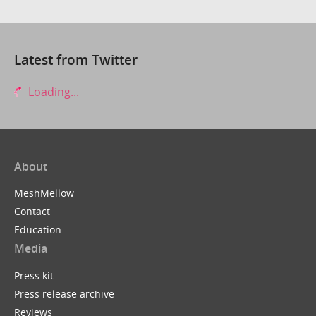
Latest from Twitter
Loading...
About
MeshMellow
Contact
Education
Media
Press kit
Press release archive
Reviews