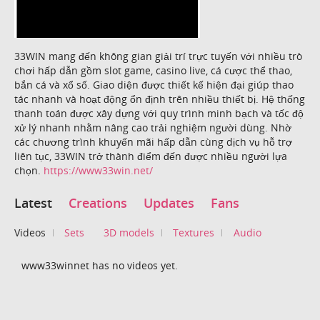
33WIN mang đến không gian giải trí trực tuyến với nhiều trò
chơi hấp dẫn gồm slot game, casino live, cá cược thể thao,
bắn cá và xổ số. Giao diện được thiết kế hiện đại giúp thao
tác nhanh và hoạt động ổn định trên nhiều thiết bị. Hệ thống
thanh toán được xây dựng với quy trình minh bạch và tốc độ
xử lý nhanh nhằm nâng cao trải nghiệm người dùng. Nhờ
các chương trình khuyến mãi hấp dẫn cùng dịch vụ hỗ trợ
liên tục, 33WIN trở thành điểm đến được nhiều người lựa
chọn.
https://www33win.net/
Latest
Creations
Updates
Fans
Videos
Sets
3D models
Textures
Audio
www33winnet has no videos yet.