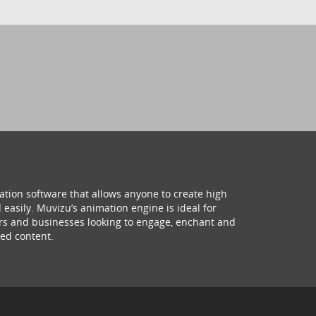
ation software that allows anyone to create high
 easily. Muvizu’s animation engine is ideal for
hers and businesses looking to engage, enchant and
ed content.