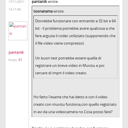
pantanik
wrote:
17/11/2011
14:17:49
toonarama
wrote:
Dovrebbe funzionare con entrambi a 32 bit e 64
bit - il problema potrebbe avere qualcosa a che
fare arguzia il codec utilizzato (supponendo che
il file video viene compresso).
pantanik
Un buon test potrebbe essere quella di
41
Posts:
registrare un breve video in Muvizu e poi
cercare di imprt il video creato.
Ho fatto l'esame che hai detto e con il video
creato con muvizu funziona,con quello registrato
in avi da una videocamera no.Cosa posso fare?