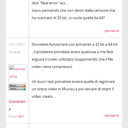
dice "fatal error" ecc...
stavo pensando che non derivi dalla versione che
ho scaricato di 32 bit...ci vuole quella da 64?
permalink
Dovrebbe funzionare con entrambi a 32 bit e 64 bit
17/11/2011
- il problema potrebbe avere qualcosa a che fare
10:04:09
arguzia il codec utilizzato (supponendo che il file
video viene compresso).
Un buon test potrebbe essere quella di registrare
un breve video in Muvizu e poi cercare di imprt il
video creato.
toonaram
a
permalink
661
Posts: