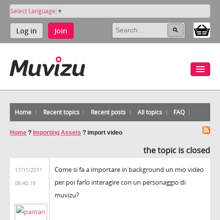
Select Language
▼
Log in
Join
Home
Recent topics
Recent posts
All topics
FAQ
Home
?
Importing Assets
?
import video
the topic is closed
Come si fa a importare in background un mio video
17/11/2011
per poi farlo interagire con un personaggio di
08:40:19
muvizu?