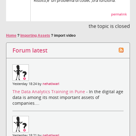
Risolto,e' un problema di codec ,ora funziona.
permalink
the topic is closed
Home
?
Importing Assets
?
import video
Forum latest
Yesterday 18:24 by
nehatiwari
The Data Analytics Training in Pune
- In the digital age
data is among its most important assets of
companies....
Yesterday 18:21 by
nehatiwari