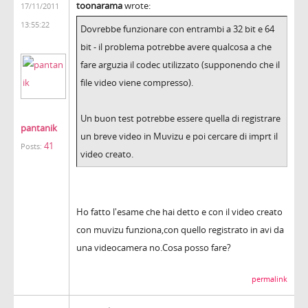
toonarama
wrote:
17/11/2011
13:55:22
Dovrebbe funzionare con entrambi a 32 bit e 64
bit - il problema potrebbe avere qualcosa a che
fare arguzia il codec utilizzato (supponendo che il
file video viene compresso).
Un buon test potrebbe essere quella di registrare
pantanik
un breve video in Muvizu e poi cercare di imprt il
41
Posts:
video creato.
Ho fatto l'esame che hai detto e con il video creato
con muvizu funziona,con quello registrato in avi da
una videocamera no.Cosa posso fare?
permalink