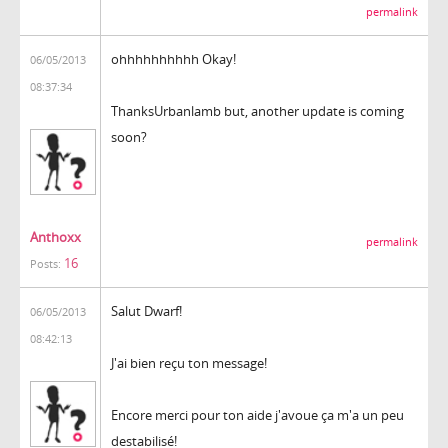
permalink
ohhhhhhhhhh Okay!
06/05/2013
08:37:34
ThanksUrbanlamb but, another update is coming
soon?
Anthoxx
permalink
16
Posts:
Salut Dwarf!
06/05/2013
08:42:13
J'ai bien reçu ton message!
Encore merci pour ton aide j'avoue ça m'a un peu
destabilisé!