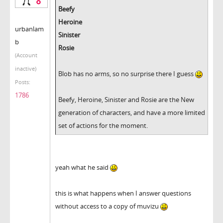
Beefy
Heroine
urbanlam
Sinister
b
Rosie
(Account
inactive)
Blob has no arms, so no surprise there I guess
Posts:
1786
Beefy, Heroine, Sinister and Rosie are the New
generation of characters, and have a more limited
set of actions for the moment.
yeah what he said
this is what happens when I answer questions
without access to a copy of muvizu