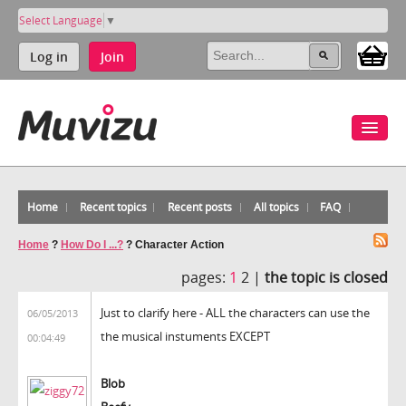
Select Language
▼
Log in
Join
Home
Recent topics
Recent posts
All topics
FAQ
Home
?
How Do I ...?
?
Character Action
pages:
1
2 |
the topic is closed
Just to clarify here - ALL the characters can use the
06/05/2013
the musical instuments EXCEPT
00:04:49
Blob