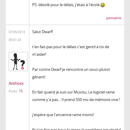
PS: désolé pour le délais, j'étais à l'école
permalink
Salut Dwarf!
07/05/2013
09:01:24
t'en fais pas pour le délais c'est gentil à toi de
m'aider!
Par contre Dwarf je rencontre un souci plutot
génant!
Anthoxx
16
Posts:
En fait quand je suis sur Muvizu, Le logiciel rame
comme y'a pas... Il prend 550 mo de mémoire vive !
j'espère que l'ancienne rame moins!
Et t'en fais pas pour le micro le problème est résolu!