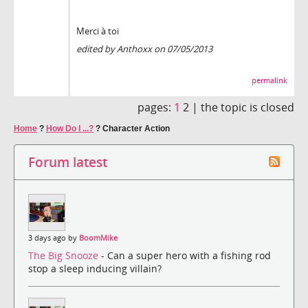
Merci à toi
edited by Anthoxx on 07/05/2013
permalink
pages:
1
2 |
the topic is closed
Home
?
How Do I ...?
?
Character Action
Forum latest
3 days ago by
BoomMike
The Big Snooze
- Can a super hero with a fishing rod
stop a sleep inducing villain?