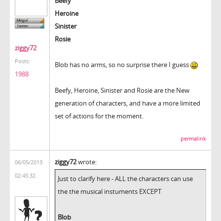
Beefy
Heroine
Sinister
Rosie
ziggy72
Posts:
Blob has no arms, so no surprise there I guess
1988
Beefy, Heroine, Sinister and Rosie are the New
generation of characters, and have a more limited
set of actions for the moment.
permalink
ziggy72
wrote:
06/05/2013
02:45:32
Just to clarify here - ALL the characters can use
the the musical instuments EXCEPT
Blob