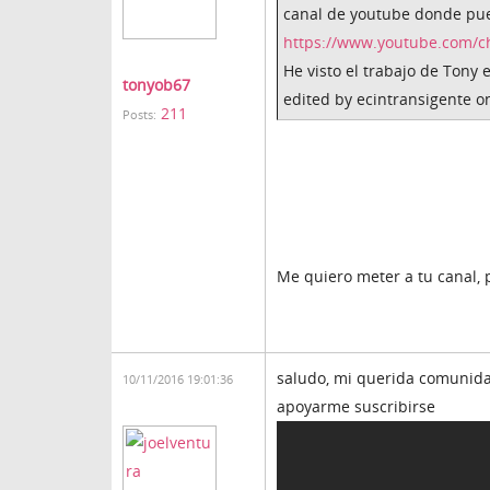
canal de youtube donde pue
https://www.youtube.com/
He visto el trabajo de Tony
tonyob67
edited by ecintransigente o
211
Posts:
Me quiero meter a tu canal, p
saludo, mi querida comunida
10/11/2016 19:01:36
apoyarme suscribirse