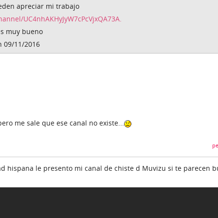
den apreciar mi trabajo
channel/UC4nhAKHyJyW7cPcVjxQA73A.
 es muy bueno
n 09/11/2016
ero me sale que ese canal no existe...
pe
d hispana le presento mi canal de chiste d Muvizu si te parecen b