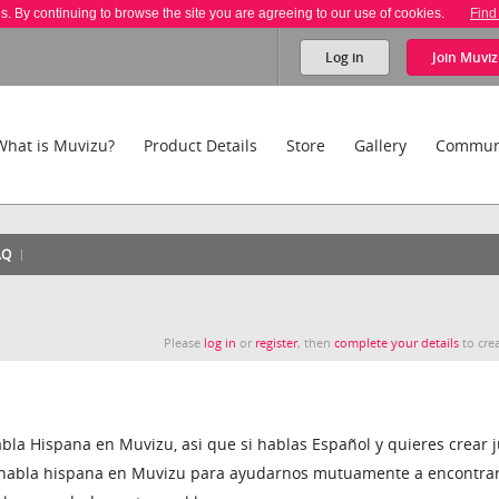
es. By continuing to browse the site you are agreeing to our use of cookies.
Find
Log in
Join
Muviz
What is Muvizu?
Product Details
Store
Gallery
Commun
AQ
Please
log in
or
register
, then
complete your details
to crea
bla Hispana en Muvizu, asi que si hablas Español y quieres crear 
abla hispana en Muvizu para ayudarnos mutuamente a encontra