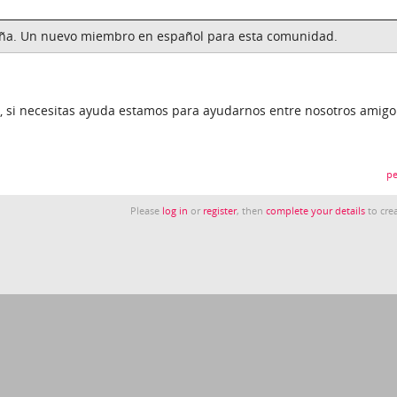
aña. Un nuevo miembro en español para esta comunidad.
o, si necesitas ayuda estamos para ayudarnos entre nosotros amig
pe
Please
log in
or
register
, then
complete your details
to crea