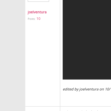
joelventura
10
Posts:
edited by joelventura on 10