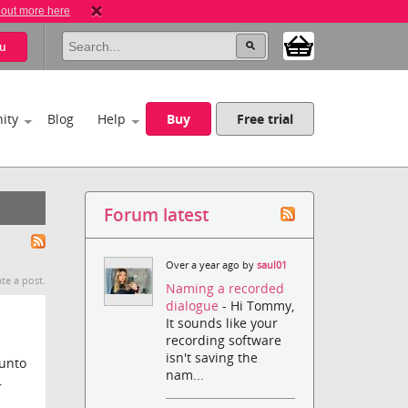
 out more here
u
ity
Blog
Help
Buy
Free trial
Forum latest
Over a year ago by
saul01
te a post.
Naming a recorded
dialogue
- Hi Tommy,
It sounds like your
recording software
isn't saving the
junto
nam...
r