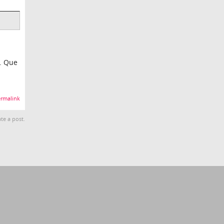
o. Que
rmalink
te a post.