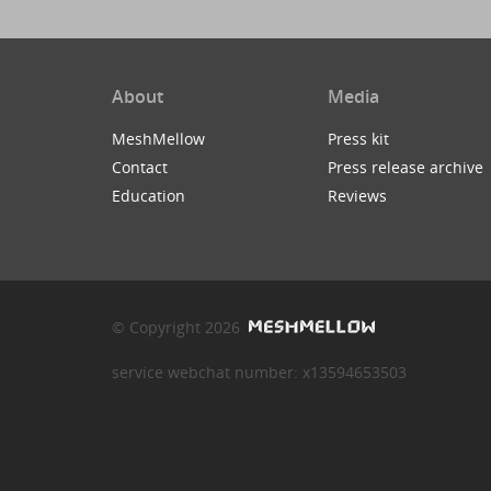
About
Media
MeshMellow
Press kit
Contact
Press release archive
Education
Reviews
© Copyright 2026
service webchat number: x13594653503