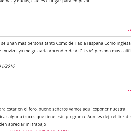
lemas y dudas, este es el lugar para empezar.
pe
e se unan mas persona tanto Como de Habla Hispana Como inglesa
e muvizu, ya me gustaria Aprender de ALGUNAS persona mas calif
/11/2016
pe
ara estar en el foro, bueno señeros vamos aquí exponer nuestra
icar alguno trucos que tiene este programa. Aun les dejo el link de
en apreciar mi trabajo