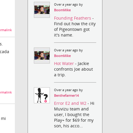
Over a year ago by
BoomMike
Founding Feathers
-
Find out how the city
of Pigeontown got
rmalink
it's name.
s.
Over a year ago by
icada
BoomMike
Hot Water
- Jackie
confronts Joe about
a trip.
Over a year ago by
rmalink
Benthefarmer14
Error E2 and W2
- Hi
Muvizu team and
user, I bought the
 mi
Play+ for $69 for my
son, his acco...