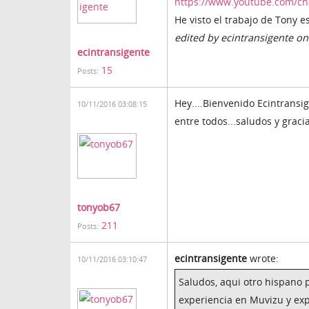
https://www.youtube.com/c
He visto el trabajo de Tony 
edited by ecintransigente o
ecintransigente
15
Posts:
Hey....Bienvenido Ecintransi
10/11/2016 03:08:15
entre todos...saludos y graci
tonyob67
211
Posts:
ecintransigente
wrote:
10/11/2016 03:10:47
Saludos, aqui otro hispano 
experiencia en Muvizu y exp