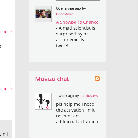
Over a year ago by
BoomMike
A Snowball's Chance
- A mad scientist is
rmalink
surprised by his
arch-nemesis...
twice!
s
Muvizu chat
rmalink
1 week ago by
starclusters
pls help me i need
the activation limit
reset or an
additional activation.
e mi