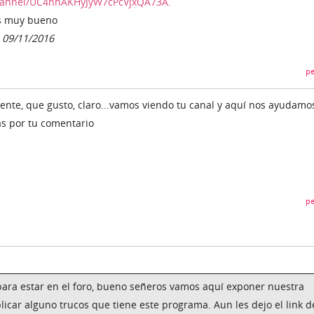
hannel/UC4nhAKHyJyW7cPcVjxQA73A.
es muy bueno
n 09/11/2016
pe
gente, que gusto, claro...vamos viendo tu canal y aquí nos ayudamo
as por tu comentario
pe
para estar en el foro, bueno señeros vamos aquí exponer nuestra
licar alguno trucos que tiene este programa. Aun les dejo el link d