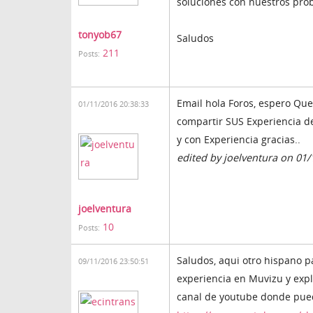
soluciones con nuestros prob
tonyob67
Saludos
211
Posts:
Email hola Foros, espero Qu
01/11/2016 20:38:33
compartir SUS Experiencia d
y con Experiencia gracias..
edited by joelventura on 01
joelventura
10
Posts:
Saludos, aqui otro hispano p
09/11/2016 23:50:51
experiencia en Muvizu y expl
canal de youtube donde pued