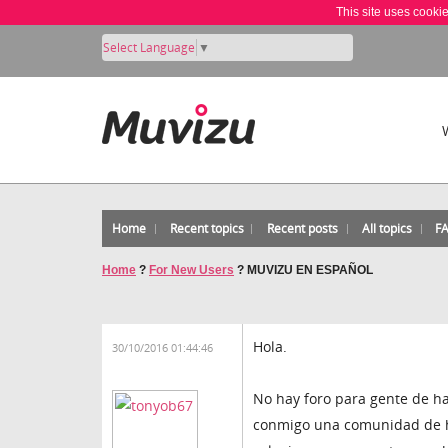
This site uses cooki
Select Language
▼
Home
Recent topics
Recent posts
All topics
F
Home
?
For New Users
?
MUVIZU EN ESPAÑOL
Hola.
30/10/2016 01:44:46
No hay foro para gente de ha
conmigo una comunidad de h