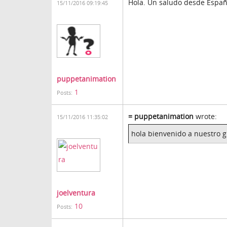
Hola. Un saludo desde Espa
15/11/2016 09:19:45
puppetanimation
1
Posts:
= puppetanimation
wrote:
15/11/2016 11:35:02
hola bienvenido a nuestro 
joelventura
10
Posts: