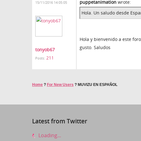
puppetanimation
wrote:
15/11/2016 14:05:05
Hola. Un saludo desde Esp
Hola y bienvenido a este for
gusto. Saludos
tonyob67
211
Posts:
Home
?
For New Users
?
MUVIZU EN ESPAÑOL
Latest from Twitter
Loading...