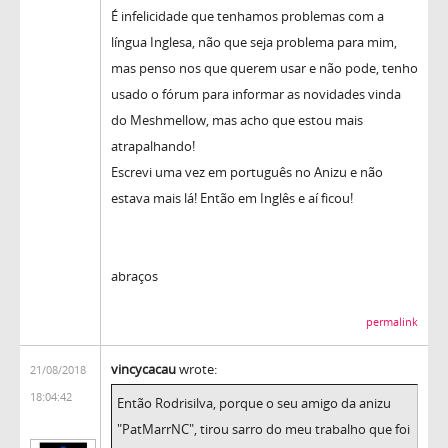
É infelicidade que tenhamos problemas com a
língua Inglesa, não que seja problema para mim,
mas penso nos que querem usar e não pode, tenho
usado o fórum para informar as novidades vinda
do Meshmellow, mas acho que estou mais
atrapalhando!
Escrevi uma vez em português no Anizu e não
estava mais lá! Então em Inglês e aí ficou!
abraços
permalink
vincycacau
wrote:
21/08/2018
18:04:42
Então Rodrisilva, porque o seu amigo da anizu
"PatMarrNC", tirou sarro do meu trabalho que foi