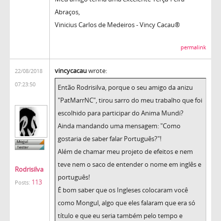
Abraços,
Vinicius Carlos de Medeiros - Vincy Cacau®
permalink
vincycacau
wrote:
22/08/2018
07:23:50
Então Rodrisilva, porque o seu amigo da anizu
"PatMarrNC", tirou sarro do meu trabalho que foi
escolhido para participar do Anima Mundi?
Ainda mandando uma mensagem: "Como
gostaria de saber falar Português?"!
Além de chamar meu projeto de efeitos e nem
teve nem o saco de entender o nome em inglês e
Rodrisilva
português!
113
Posts:
É bom saber que os Ingleses colocaram você
como Mongul, algo que eles falaram que era só
título e que eu seria também pelo tempo e