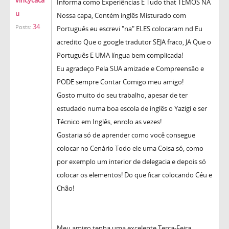
Informa como Experiências É Tudo that TEMOS NA
u
Nossa capa, Contém inglês Misturado com
34
Posts:
Português eu escrevi "na" ELES colocaram nd Eu
acredito Que o google tradutor SEJA fraco, JA Que o
Português E UMA língua bem complicada!
Eu agradeço Pela SUA amizade e Compreensão e
PODE sempre Contar Comigo meu amigo!
Gosto muito do seu trabalho, apesar de ter
estudado numa boa escola de inglês o Yazigi e ser
Técnico em Inglês, enrolo as vezes!
Gostaria só de aprender como você consegue
colocar no Cenário Todo ele uma Coisa só, como
por exemplo um interior de delegacia e depois só
colocar os elementos! Do que ficar colocando Céu e
Chão!
Meu amigo tenha uma excelente Terça-Feira