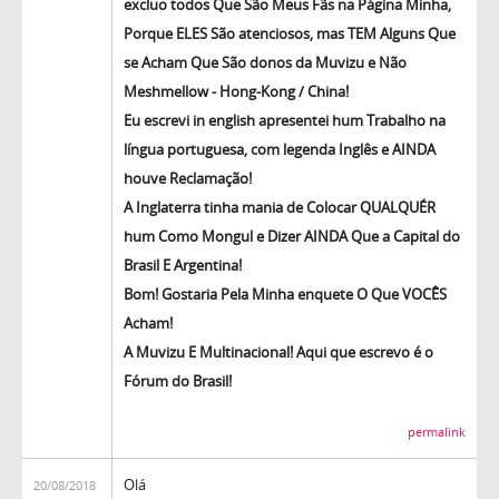
excluo todos Que São Meus Fãs na Página Minha,
Porque ELES São atenciosos, mas TEM Alguns Que
se Acham Que São donos da Muvizu e Não
Meshmellow - Hong-Kong / China!
Eu escrevi in ​​english apresentei hum Trabalho na
língua portuguesa, com legenda Inglês e AINDA
houve Reclamação!
A Inglaterra tinha mania de Colocar QUALQUÉR
hum Como Mongul e Dizer AINDA Que a Capital do
Brasil E Argentina!
Bom! Gostaria Pela Minha enquete O Que VOCÊS
Acham!
A Muvizu E Multinacional! Aqui que escrevo é o
Fórum do Brasil!
permalink
Olá
20/08/2018