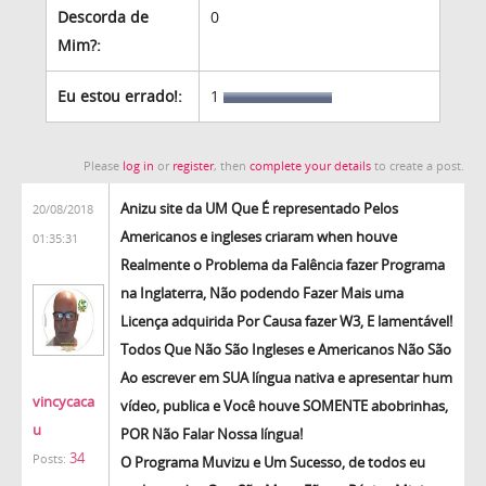
Descorda de
0
Mim?:
Eu estou errado!:
1
Please
log in
or
register
, then
complete your details
to create a post.
Anizu site da UM Que É representado Pelos
20/08/2018
Americanos e ingleses criaram when houve
01:35:31
Realmente o Problema da Falência fazer Programa
na Inglaterra, Não podendo Fazer Mais uma
Licença adquirida Por Causa fazer W3, E lamentável!
Todos Que Não São Ingleses e Americanos Não São
Ao escrever em SUA língua nativa e apresentar hum
vincycaca
vídeo, publica e Você houve SOMENTE abobrinhas,
u
POR Não Falar Nossa língua!
34
Posts:
O Programa Muvizu e Um Sucesso, de todos eu