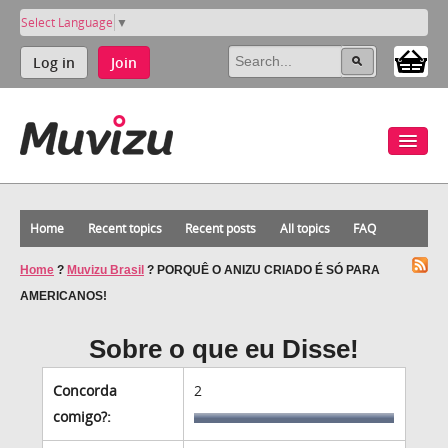
Select Language
▼
Log in
Join
Home
Recent topics
Recent posts
All topics
FAQ
Home
?
Muvizu Brasil
?
PORQUÊ O ANIZU CRIADO É SÓ PARA
AMERICANOS!
Sobre o que eu Disse!
Concorda
2
comigo?: