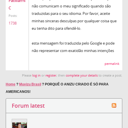
PatMarrN
não comunicam o meu significado quando são
C
traduzidas para o seu idioma. Por favor, aceite
Posts:
minhas sinceras desculpas por qualquer coisa que
1738
eu tenha dito para ofendê-lo.
esta mensagem foi traduzida pelo Google e pode
não representar com exatidão minhas intenções
permalink
Please
log in
or
register
, then
complete your details
to create a post.
Home
?
Muvizu Brasil
?
PORQUÊ O ANIZU CRIADO É SÓ PARA
AMERICANOS!
Forum latest