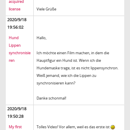
acquired
license
Viele Grüße
2020/9/18
19:56:02
Hund
Hallo,
Lippen
synchronisie
Ich möchte einen Film machen, in dem die
ren
Hauptfigur ein Hund ist. Wenn ich die
Hundemaske trage, ist es nicht lippensynchron.
Weiß jemand, wie ich die Lippen zu
synchronisieren kann?
Danke schonmal!
2020/9/18
19:50:28
My first
Tolles Video! Vor allem, weil es das erste ist