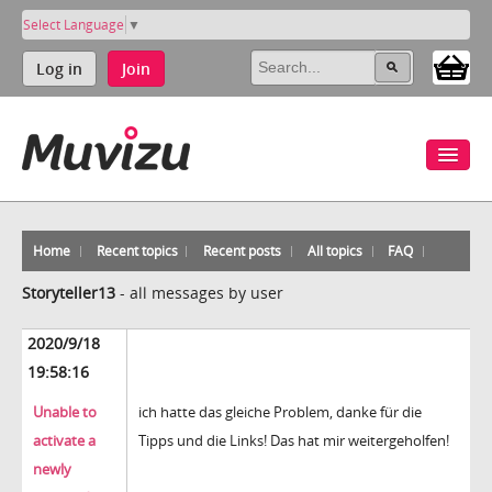
Select Language
▼
Log in
Join
Home
Recent topics
Recent posts
All topics
FAQ
Storyteller13
-
all messages by user
2020/9/18
19:58:16
Unable to
ich hatte das gleiche Problem, danke für die
activate a
Tipps und die Links! Das hat mir weitergeholfen!
newly