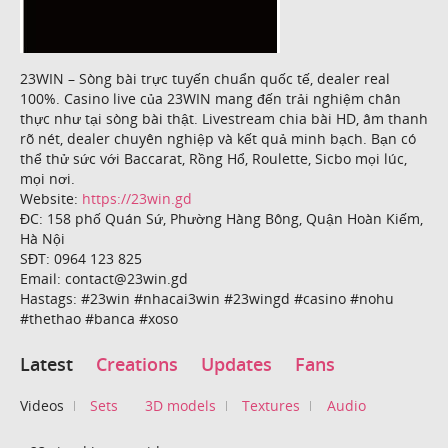
23WIN – Sòng bài trực tuyến chuẩn quốc tế, dealer real
100%. Casino live của 23WIN mang đến trải nghiệm chân
thực như tại sòng bài thật. Livestream chia bài HD, âm thanh
rõ nét, dealer chuyên nghiệp và kết quả minh bạch. Bạn có
thể thử sức với Baccarat, Rồng Hổ, Roulette, Sicbo mọi lúc,
mọi nơi.
Website:
https://23win.gd
ĐC: 158 phố Quán Sứ, Phường Hàng Bông, Quận Hoàn Kiếm,
Hà Nội
SĐT: 0964 123 825
Email: contact@23win.gd
Hastags: #23win #nhacai3win #23wingd #casino #nohu
#thethao #banca #xoso
Latest
Creations
Updates
Fans
Videos
Sets
3D models
Textures
Audio