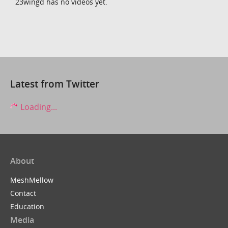
23wingd has no videos yet.
Latest from Twitter
Loading...
About
MeshMellow
Contact
Education
Media