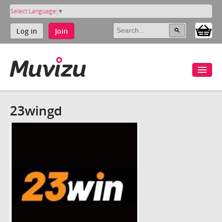
Select Language
▼
Log in
Join
23wingd