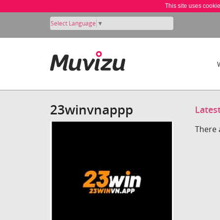
This site uses cooki
Select Language
▼
23winvnappp
Lates
There 