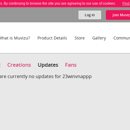
es. By continuing to browse the site you are agreeing to our use of cookies.
Find
Log in
Join
Muviz
What is Muvizu?
Product Details
Store
Gallery
Commun
t
Creations
Updates
Fans
are currently no updates for 23winvnappp