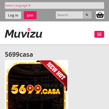
Select Language
▼
Log in
Join
5699casa