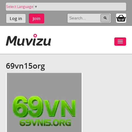
Select Language
▼
Log in
Join
69vn15org