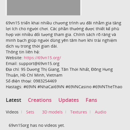
69vn15 triển khai nhiều chương trình ưu đãi nhằm gia tăng
lợi ích cho người chơi. Các phần thưởng được thiết kế phù
hợp với nhiều đối tượng tham gia. Chính sách rõ ràng và
minh bạch giúp người dùng yên tâm hơn khi trải nghiệm
dịch vụ trong thời gian dài.
Thông tin liên hệ:
Website:
https://69vn15.org/
Email: support@69vn15.org
Địa chỉ: 95 Dương Thị Giang, Tân Thới Nhất, Đông Hưng
Thuận, Hồ Chí Minh, Vietnam
Số điện thoại: 0983254469
Hastags: #69VN #NhaCai69VN #69VNCasino #69VNTheThao
Latest
Creations
Updates
Fans
Videos
Sets
3D models
Textures
Audio
69vn15org has no videos yet.