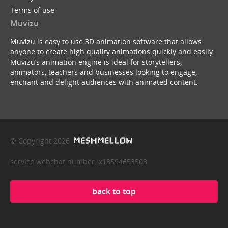
Terms of use
Muvizu
Muvizu is easy to use 3D animation software that allows
anyone to create high quality animations quickly and easily.
Muvizu’s animation engine is ideal for storytellers,
animators, teachers and businesses looking to engage,
enchant and delight audiences with animated content.
© Copyright 2026
service webchat number: x13594653503
back to top