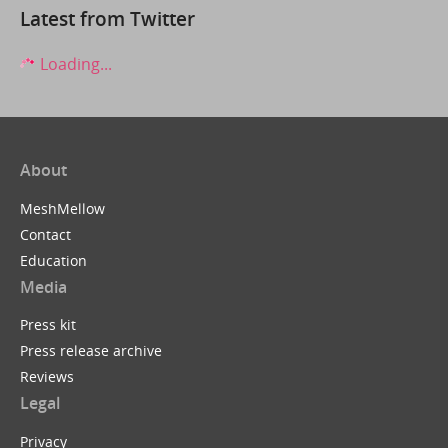
Latest from Twitter
Loading...
About
MeshMellow
Contact
Education
Media
Press kit
Press release archive
Reviews
Legal
Privacy