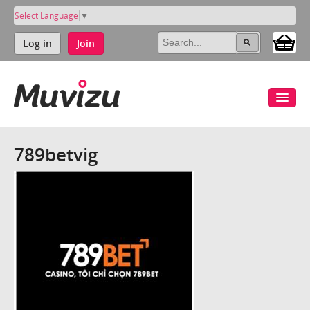
Select Language
▼
Log in
Join
789betvig