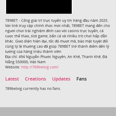
789BET - Cổng giải trí trực tuyến uy tín hàng đầu năm 2025.
Với link truy cập chính thức mới nhất, 789BET mang đến cho
người chơi trải nghiệm đỉnh cao với casino trực tuyến, cá
cược thể thao, slot game, bắn cá và nhiều trò chơi hấp dẫn
khác. Giao diện hiện đại, tốc độ mượt mà, bảo mật tuyệt đối
cùng tỷ lệ thưởng cao đã giúp 789BET trở thành điểm đến lý
tưởng của hàng triệu thành viên
Địa chỉ: 494 Nguyễn Phước Nguyên, An Khê, Thanh Khê, Đà
Nẵng 550000, Việt Nam
Website:
http://789betvig.com/
Latest
Creations
Updates
Fans
789betvig currently has no fans.