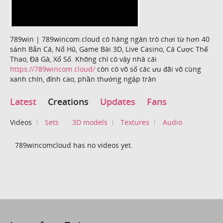
789win | 789wincom.cloud có hàng ngàn trò chơi từ hơn 40
sảnh Bắn Cá, Nổ Hũ, Game Bài 3D, Live Casino, Cá Cược Thể
Thao, Đá Gà, Xổ Số. Không chỉ có vậy nhà cái
https://789wincom.cloud/
còn có vô số các ưu đãi vô cùng
xanh chín, đỉnh cao, phần thưởng ngập tràn
Latest
Creations
Updates
Fans
Videos
Sets
3D models
Textures
Audio
789wincomcloud has no videos yet.