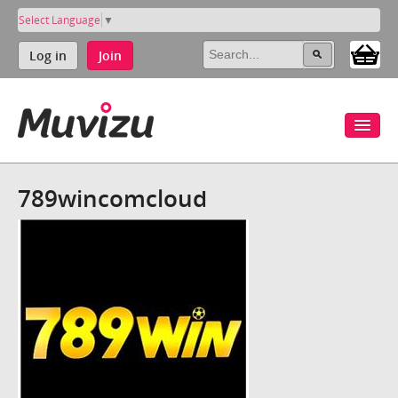
Select Language
▼
Log in
Join
789wincomcloud