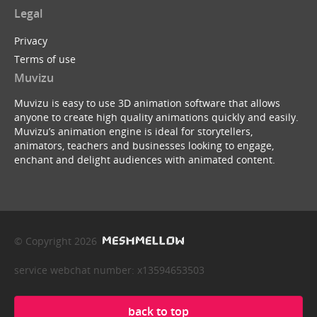
Legal
Privacy
Terms of use
Muvizu
Muvizu is easy to use 3D animation software that allows
anyone to create high quality animations quickly and easily.
Muvizu’s animation engine is ideal for storytellers,
animators, teachers and businesses looking to engage,
enchant and delight audiences with animated content.
© Copyright 2026
service webchat number: x13594653503
back to top