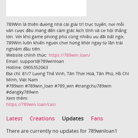
789Win là thiên đường nhà cái giải trí trực tuyến, nơi mỗi
ván cược đều mang đến cảm giác kịch tính và cơ hội thắng
lớn. Với kho game phong phú cùng nhiều ưu đãi bất ngờ,
789Win luôn khiến người chơi hứng khởi ngay từ lần trải
nghiệm đầu tiên.
Website chính thức:
https://789win.loan/
Email: support@789winloan
Hotline: 0905352063
Địa chỉ: 81/7 Lương Thế Vinh, Tân Thới Hoà, Tân Phú, Hồ Chí
Minh, Việt Nam
#789win #789win_loan #789_win #trangchu789win
#dangky789win
Xem thêm:
https://789win.loan/casi
Latest
Creations
Updates
Fans
There are currently no updates for 789winloan1