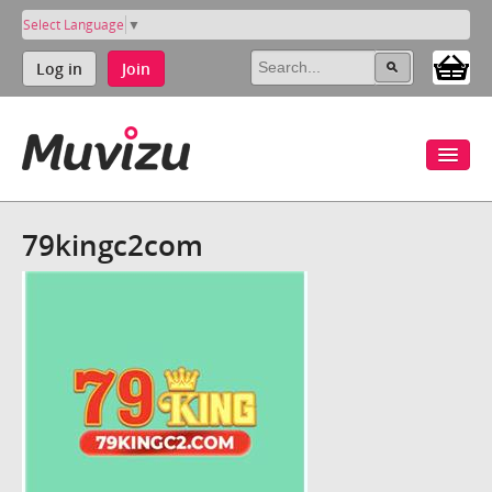
Select Language
▼
Log in
Join
79kingc2com