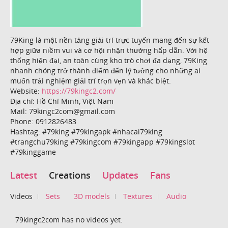
79King là một nền tảng giải trí trực tuyến mang đến sự kết
hợp giữa niềm vui và cơ hội nhận thưởng hấp dẫn. Với hệ
thống hiện đại, an toàn cùng kho trò chơi đa dạng, 79King
nhanh chóng trở thành điểm đến lý tưởng cho những ai
muốn trải nghiệm giải trí trọn vẹn và khác biệt.
Website:
https://79kingc2.com/
Địa chỉ: Hồ Chí Minh, Việt Nam
Mail: 79kingc2com@gmail.com
Phone: 0912826483
Hashtag: #79king #79kingapk #nhacai79king
#trangchu79king #79kingcom #79kingapp #79kingslot
#79kinggame
Latest
Creations
Updates
Fans
Videos
Sets
3D models
Textures
Audio
79kingc2com has no videos yet.