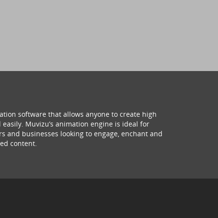
ation software that allows anyone to create high
 easily. Muvizu’s animation engine is ideal for
hers and businesses looking to engage, enchant and
ed content.