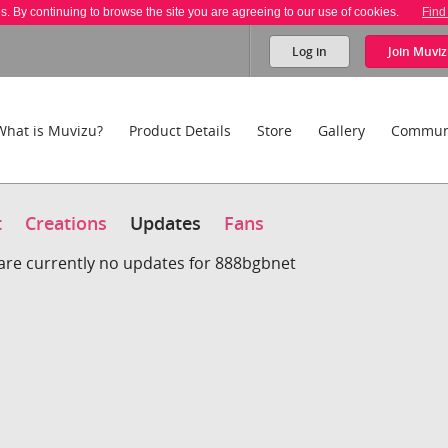
es. By continuing to browse the site you are agreeing to our use of cookies.
Find
Log in
Join
Muviz
What is Muvizu?
Product Details
Store
Gallery
Commun
t
Creations
Updates
Fans
are currently no updates for 888bgbnet