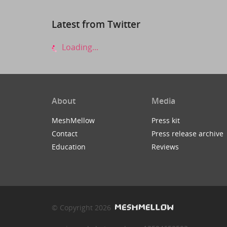
Latest from Twitter
Loading...
About
Media
MeshMellow
Press kit
Contact
Press release archive
Education
Reviews
© Copyright 2026