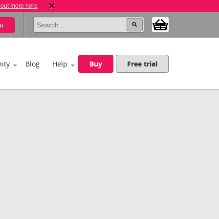
 out more here
u
ity
Blog
Help
Buy
Free trial