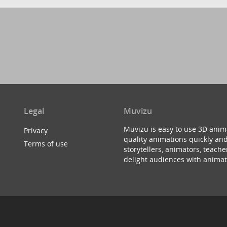
Legal
Muvizu
Muvizu is easy to use 3D anim
Privacy
quality animations quickly and
Terms of use
storytellers, animators, teac
delight audiences with animat