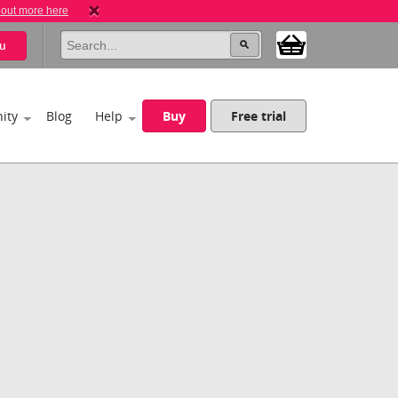
 out more here
u
ity
Blog
Help
Buy
Free trial