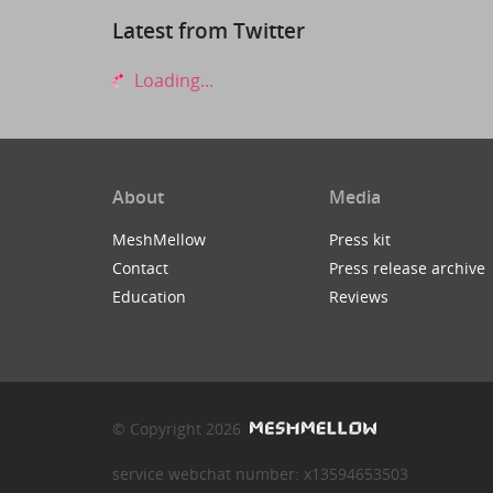
Latest from Twitter
Loading...
About
Media
MeshMellow
Press kit
Contact
Press release archive
Education
Reviews
© Copyright 2026
service webchat number: x13594653503