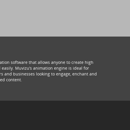
ation software that allows anyone to create high
 easily. Muvizu’s animation engine is ideal for
hers and businesses looking to engage, enchant and
ed content.