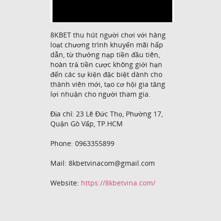
8KBET thu hút người chơi với hàng
loạt chương trình khuyến mãi hấp
dẫn, từ thưởng nạp tiền đầu tiên,
hoàn trả tiền cược không giới hạn
đến các sự kiện đặc biệt dành cho
thành viên mới, tạo cơ hội gia tăng
lợi nhuận cho người tham gia.
Địa chỉ: 23 Lê Đức Thọ, Phường 17,
Quận Gò Vấp, TP.HCM
Phone: 0963355899
Mail: 8kbetvinacom@gmail.com
Website:
https://8kbetvina.com/