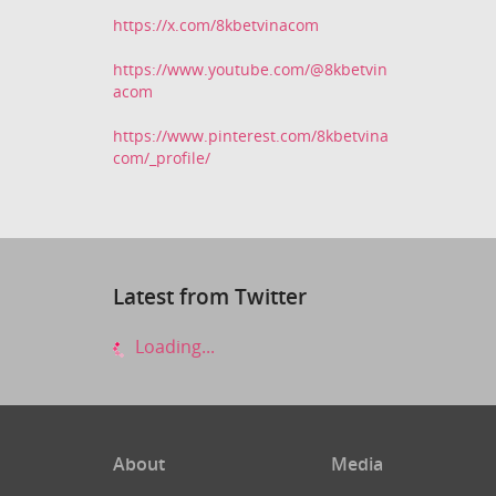
https://x.com/8kbetvinacom
https://www.youtube.com/@8kbetvin
acom
https://www.pinterest.com/8kbetvina
com/_profile/
Latest from Twitter
Loading...
About
Media