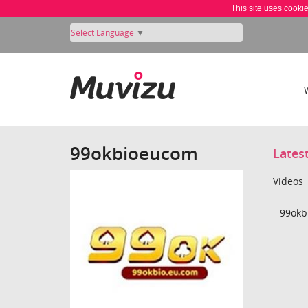
This site uses cooki
Select Language
▼
99okbioeucom
Lates
Videos
99okb