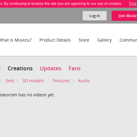
es. By continuing to browse the site you are agreeing to our use of cookies.
Find
Log in
Join
Muviz
What is Muvizu?
Product Details
Store
Gallery
Commun
t
Creations
Updates
Fans
Sets
3D models
Textures
Audio
ioeucom has no videos yet.