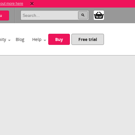
 out more here
u
ity
Blog
Help
Buy
Free trial