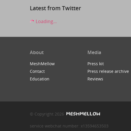
Latest from Twitter
Loading...
About
Media
MeshMellow
Press kit
Contact
Press release archive
Education
Reviews
© Copyright 2026
service webchat number: x13594653503